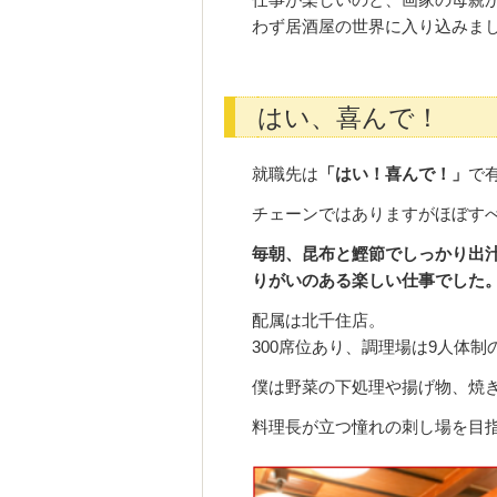
わず居酒屋の世界に入り込みま
はい、喜んで！
就職先は
「はい！喜んで！」
で
チェーンではありますがほぼす
毎朝、昆布と鰹節でしっかり出
りがいのある楽しい仕事でした
配属は北千住店。
300席位あり、調理場は9人体
僕は野菜の下処理や揚げ物、焼
料理長が立つ憧れの刺し場を目