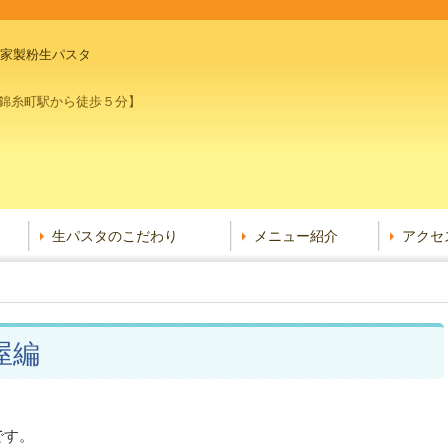
自家製粉生パスタ
１階【錦糸町駅から徒歩５分】
生パスタのこだわり
メニュー紹介
アクセ
屋編
です。