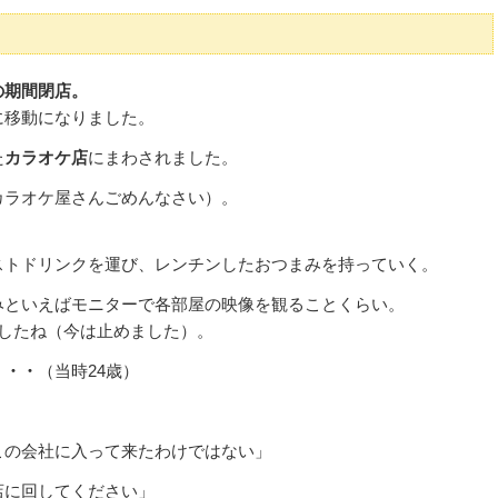
の期間閉店。
に移動になりました。
た
カラオケ店
にまわされました。
カラオケ屋さんごめんなさい）。
ストドリンクを運び、レンチンしたおつまみを持っていく。
みといえばモニターで各部屋の映像を観ることくらい。
ましたね（今は止めました）。
・・・
（当時24歳）
この会社に入って来たわけではない」
店に回してください」