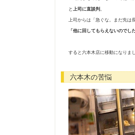
と
上司に直談判
。
上司からは「急ぐな。まだ先は
「他に回してもらえないのでし
すると六本木店に移動になりま
六本木の苦悩