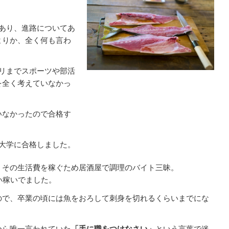
あり、進路についてあ
よりか、全く何も言わ
リまでスポーツや部活
を全く考えていなかっ
いなかったので合格す
大学に合格しました。
、その生活費を稼ぐため居酒屋で調理のバイト三昧。
い稼いでました。
ので、卒業の頃には魚をおろして刺身を切れるくらいまでにな
から唯一言われていた
「手に職をつけなさい」
という言葉で迷