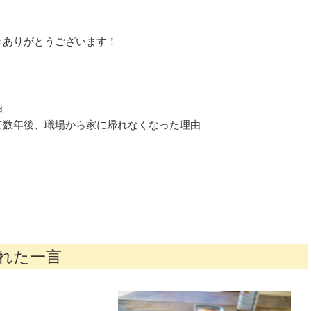
きありがとうございます！
由
て数年後、職場から家に帰れなくなった理由
。
！
れた一言